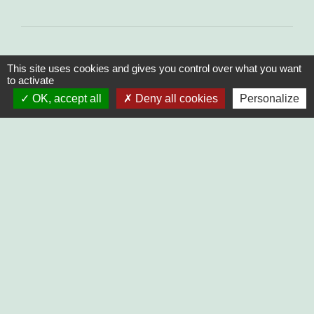
This site uses cookies and gives you control over what you want
to activate
OK, accept all
Deny all cookies
Personalize
Contacts
Commune de Sonchamp
42 rue André Thome
78120 Sonchamp - FRANCE
+33 1 34 84 41 08
mairie@sonchamp.fr
Mentions légales
-
Politique de confidentialité
-
Accessibilité
-
Plan du site
-
Gestion des cookies