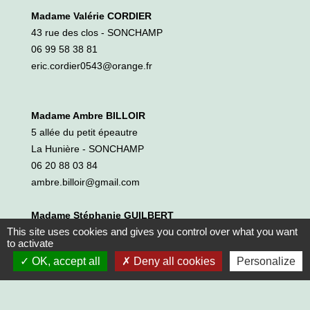
Madame Valérie CORDIER
43 rue des clos - SONCHAMP
06 99 58 38 81
eric.cordier0543@orange.fr
Madame Ambre BILLOIR
5 allée du petit épeautre
La Hunière - SONCHAMP
06 20 88 03 84
ambre.billoir@gmail.com
Madame Stéphanie GUILBERT
This site uses cookies and gives you control over what you want
33 allée du petit épeautre
to activate
La Hunière - SONCHAMP
OK, accept all
Deny all cookies
Personalize
07 62 35 41 70