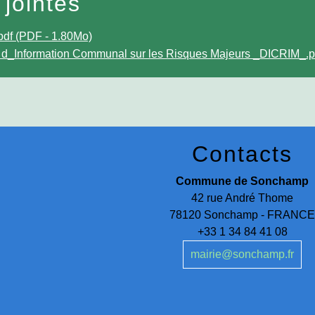
 jointes
df (PDF - 1.80Mo)
_Information Communal sur les Risques Majeurs _DICRIM_.p
Contacts
Commune de Sonchamp
42 rue André Thome
78120 Sonchamp - FRANC
+33 1 34 84 41 08
mairie@sonchamp.fr